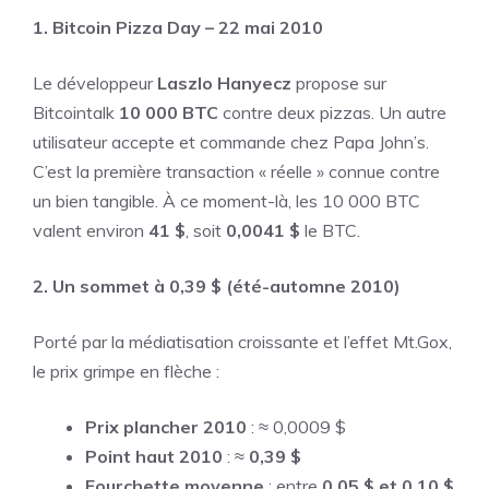
1. Bitcoin Pizza Day – 22 mai 2010
Le développeur
Laszlo Hanyecz
propose sur
Bitcointalk
10 000 BTC
contre deux pizzas. Un autre
utilisateur accepte et commande chez Papa John’s.
C’est la première transaction « réelle » connue contre
un bien tangible. À ce moment-là, les 10 000 BTC
valent environ
41 $
, soit
0,0041 $
le BTC.
2. Un sommet à 0,39 $ (été-automne 2010)
Porté par la médiatisation croissante et l’effet Mt.Gox,
le prix grimpe en flèche :
Prix plancher 2010
: ≈ 0,0009 $
Point haut 2010
: ≈
0,39 $
Fourchette moyenne
: entre
0,05 $ et 0,10 $