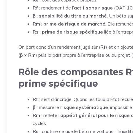
Rf
: rendement de l’
actif sans risque
(OAT 10 
β
:
sensibilité du titre au marché
. Un bêta sup
Rm
:
prime de risque de marché
. Elle rémunè
Rs
:
prime de risque spécifique
liée à l’entrepr
On part donc d’un rendement jugé sûr (
Rf
) et on ajout
(
β × Rm
) puis la part propre à l’entreprise ou au projet (
Rôle des composantes Rf
prime spécifique
Rf
: sert d’ancrage. Quand les taux d’État recule
β
: mesure le
risque systématique
, impossible
Rm
: reflète l’
appétit général pour le risque 
cycles.
Rs
: capture ce que le bêta ne voit pas : illiquidité