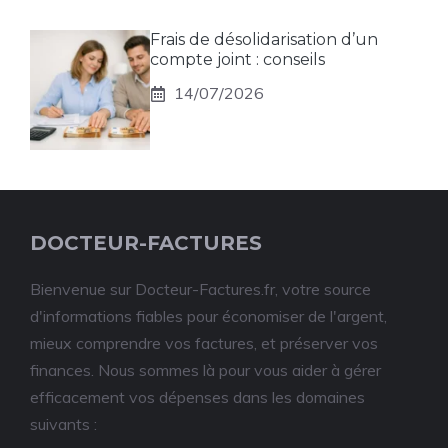
Frais de désolidarisation d’un
compte joint : conseils
14/07/2026
DOCTEUR-FACTURES
Bienvenue sur Docteur-Factures.fr, votre source
d'informations fiables pour économiser de l'argent,
mieux comprendre vos factures, et préserver vos
finances. Nous sommes là pour vous aider à gérer
efficacement vos dépenses dans les domaines
suivants :