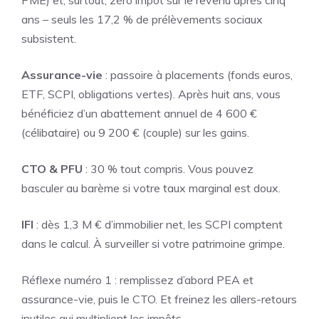
PME) et, surtout, zéro impôt sur le revenu après cinq
ans – seuls les 17,2 % de prélèvements sociaux
subsistent.
Assurance-vie
: passoire à placements (fonds euros,
ETF, SCPI, obligations vertes). Après huit ans, vous
bénéficiez d’un abattement annuel de 4 600 €
(célibataire) ou 9 200 € (couple) sur les gains.
CTO & PFU
: 30 % tout compris. Vous pouvez
basculer au barème si votre taux marginal est doux.
IFI
: dès 1,3 M € d’immobilier net, les SCPI comptent
dans le calcul. À surveiller si votre patrimoine grimpe.
Réflexe numéro 1 : remplissez d’abord PEA et
assurance-vie, puis le CTO. Et freinez les allers-retours
inutiles qui multiplient les impôts.