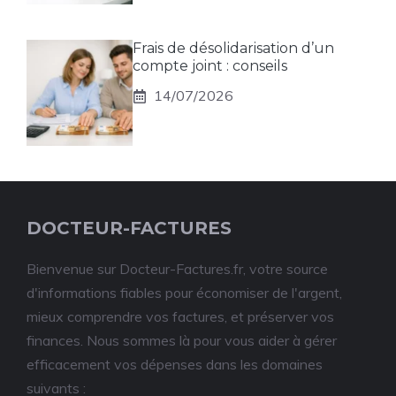
Frais de désolidarisation d’un
compte joint : conseils
14/07/2026
DOCTEUR-FACTURES
Bienvenue sur Docteur-Factures.fr, votre source
d'informations fiables pour économiser de l'argent,
mieux comprendre vos factures, et préserver vos
finances. Nous sommes là pour vous aider à gérer
efficacement vos dépenses dans les domaines
suivants :