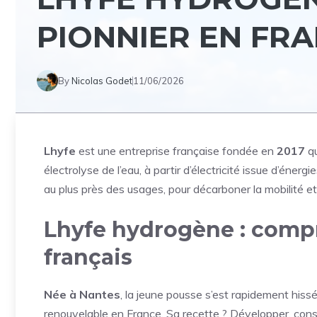
PIONNIER EN FR
By
Nicolas Godet
11/06/2026
Lhyfe
est une entreprise française fondée en
2017
qu
électrolyse de l’eau, à partir d’électricité issue d’éne
au plus près des usages, pour décarboner la mobilité et l
Lhyfe hydrogène : compr
français
Née à Nantes
, la jeune pousse s’est rapidement hiss
renouvelable en France. Sa recette ? Développer, const