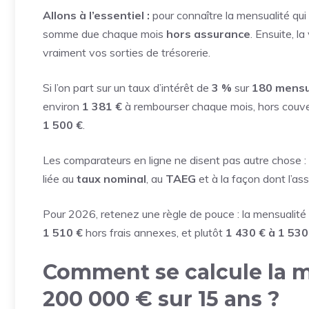
Allons à l’essentiel :
pour connaître la mensualité qui 
somme due chaque mois
hors assurance
. Ensuite, l
vraiment vos sorties de trésorerie.
Si l’on part sur un taux d’intérêt de
3 %
sur
180 mensu
environ
1 381 €
à rembourser chaque mois, hors couvertu
1 500 €
.
Les comparateurs en ligne ne disent pas autre chose : 
liée au
taux nominal
, au
TAEG
et à la façon dont l’ass
Pour 2026, retenez une règle de pouce : la mensualité
1 510 €
hors frais annexes, et plutôt
1 430 € à 1 530
Comment se calcule la m
200 000 € sur 15 ans ?