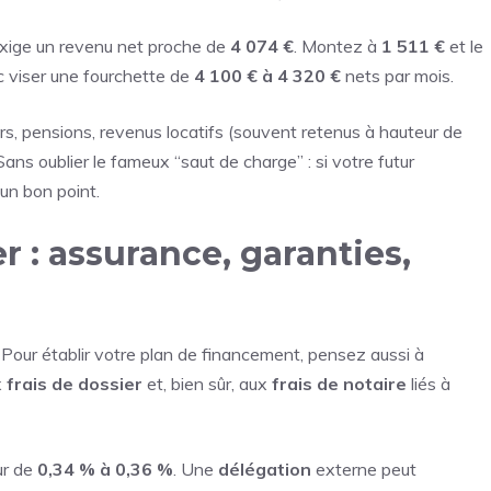
xige un revenu net proche de
4 074 €
. Montez à
1 511 €
et le
c viser une fourchette de
4 100 € à 4 320 €
nets par mois.
ours, pensions, revenus locatifs (souvent retenus à hauteur de
Sans oublier le fameux “saut de charge” : si votre futur
un bon point.
r : assurance, garanties,
. Pour établir votre plan de financement, pensez aussi à
x
frais de dossier
et, bien sûr, aux
frais de notaire
liés à
ur de
0,34 % à 0,36 %
. Une
délégation
externe peut