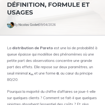
DÉFINITION, FORMULE ET
USAGES
By
Nicolas Godet
09/04/2026
La
distribution de Pareto
est une loi de probabilité à
queue épaisse qui modélise des phénomènes où une
petite part des observations concentre une grande
part des effets. Elle repose sur deux paramètres, un
seuil minimal
x
et une forme
α
, au cœur du principe
m
80/20.
Pourquoi la majorité du chiffre d’affaires se joue-t-elle
sur quelques clients ? Comment se fait-il que quelques
sinistres absorbent l’essentiel des coûts ? Et, plus