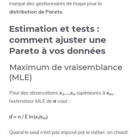
marqué des gestionnaires de risque pour la
distribution de Pareto
.
Estimation et tests :
comment ajuster une
Pareto à vos données
Maximum de vraisemblance
(MLE)
Pour des observations
x
,…,x
supérieures à
x
,
1
n
m
l’estimateur MLE de
α
vaut :
α̂ = n / Σ ln(x
/x
)
i
m
Quand le seuil n’est pas imposé par le métier, on choisit