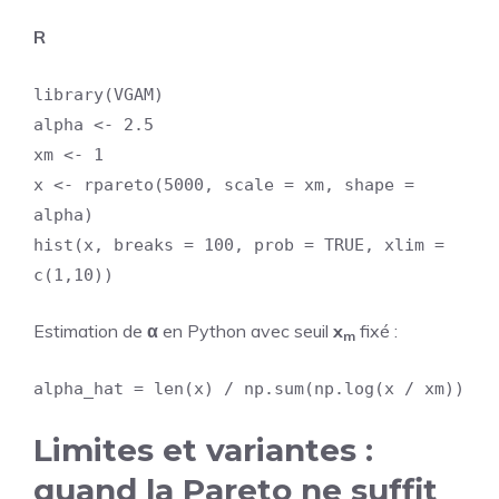
R
library(VGAM)
alpha <- 2.5
xm <- 1
x <- rpareto(5000, scale = xm, shape =
alpha)
hist(x, breaks = 100, prob = TRUE, xlim =
c(1,10))
Estimation de
α
en Python avec seuil
x
fixé :
m
alpha_hat = len(x) / np.sum(np.log(x / xm))
Limites et variantes :
quand la Pareto ne suffit