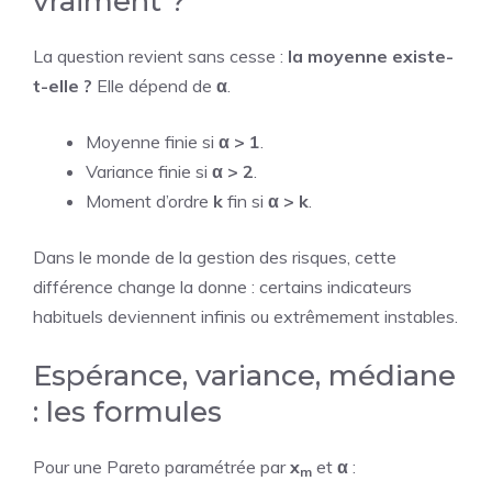
vraiment ?
La question revient sans cesse :
la moyenne existe-
t-elle ?
Elle dépend de
α
.
Moyenne finie si
α > 1
.
Variance finie si
α > 2
.
Moment d’ordre
k
fin si
α > k
.
Dans le monde de la gestion des risques, cette
différence change la donne : certains indicateurs
habituels deviennent infinis ou extrêmement instables.
Espérance, variance, médiane
: les formules
Pour une Pareto paramétrée par
x
et
α
:
m