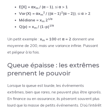
E[X] = αx
/ (α – 1)
, si
α > 1
m
2
2
Var(X) = αx
/ ((α – 1)
(α – 2))
, si
α > 2
m
1/α
Médiane = x
2
m
1/α
Q(p) = x
/ (1-p)
m
Un petit exemple :
x
= 100
et
α = 2
donnent une
m
moyenne de 200, mais une variance infinie. Puissant
et piégeur à la fois.
Queue épaisse : les extrêmes
prennent le pouvoir
Lorsque la queue est lourde, les événements
extrêmes, bien que rares, ne peuvent plus être ignorés.
En finance ou en assurance, ils pèseront souvent plus
lourd que la masse de petits événements. D’où l’intérêt