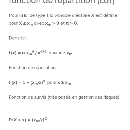
fonction de répartition (cdf)
Pour la loi de type I, la variable aléatoire
X
est définie
pour
X ≥ x
avec
x
> 0
et
α > 0
.
m
m
Densité :
α
α+1
f(x) = α x
/ x
, pour
x ≥ x
m
m
Fonction de répartition :
α
F(x) = 1 – (x
/x)
, pour
x ≥ x
m
m
Fonction de survie (très prisée en gestion des risques)
:
α
P(X > x) = (x
/x)
m