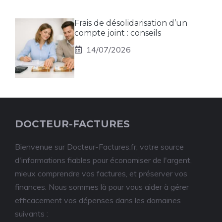
Frais de désolidarisation d’un
compte joint : conseils
14/07/2026
DOCTEUR-FACTURES
Bienvenue sur Docteur-Factures.fr, votre source
d'informations fiables pour économiser de l'argent,
mieux comprendre vos factures, et préserver vos
finances. Nous sommes là pour vous aider à gérer
efficacement vos dépenses dans les domaines
suivants :