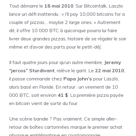
Tout démarre le
18 mai 2010
. Sur Bitcointalk, Laszlo
lance un défi inattendu : « I’ll pay 10,000 bitcoins for a
couple of pizzas… maybe 2 large ones. » Autrement
dit, il offre 10 000 BTC à quiconque pourra lui faire
livrer deux grandes pizzas, histoire de se régaler le soir
même et d’avoir des parts pour le petit-déj’.
Il faut quatre jours pour qu’un autre membre,
Jeremy
“jercos” Sturdivant
, relève le gant. Le
22 mai 2010
,
il passe commande chez
Papa John’s
pour Laszlo,
alors basé en Floride. En retour : un virement de 10
000 BTC, soit environ
41 $
. La première pizza payée
en bitcoin vient de sortir du four.
Une scène banale ? Pas vraiment. Ce simple aller-
retour de boîtes cartonnées marque le premier achat
physique emblématique en cryptomonnaie.