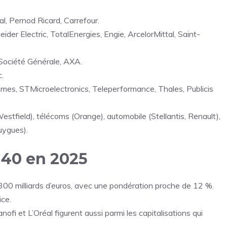
, Pernod Ricard, Carrefour.
eider Electric, TotalEnergies, Engie, ArcelorMittal, Saint-
 Société Générale, AXA.
c.
mes, STMicroelectronics, Teleperformance, Thales, Publicis
stfield), télécoms (Orange), automobile (Stellantis, Renault),
uygues).
 40 en 2025
 300 milliards d’euros, avec une pondération proche de 12 %.
ice.
nofi et L’Oréal figurent aussi parmi les capitalisations qui