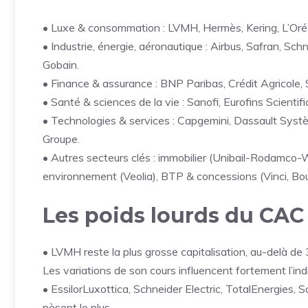
• Luxe & consommation : LVMH, Hermès, Kering, L’Oréal
• Industrie, énergie, aéronautique : Airbus, Safran, Schn
Gobain.
• Finance & assurance : BNP Paribas, Crédit Agricole,
• Santé & sciences de la vie : Sanofi, Eurofins Scientifi
• Technologies & services : Capgemini, Dassault Systè
Groupe.
• Autres secteurs clés : immobilier (Unibail-Rodamco-We
environnement (Veolia), BTP & concessions (Vinci, Bo
Les poids lourds du CAC
• LVMH reste la plus grosse capitalisation, au-delà de
Les variations de son cours influencent fortement l’ind
• EssilorLuxottica, Schneider Electric, TotalEnergies, Sa
pèsent le plus.