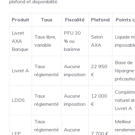
plafond et disponibilité.
Produit
Taux
Fiscalité
Plafond
Points c
Livret
PFU 30
Taux libre,
Selon
Liquide m
AXA
% ou
variable
AXA
imposabl
Banque
barème
Base de
Taux
Aucune
22 950
Livret A
l’épargne
réglementé
imposition
€
précauti
Complém
Taux
Aucune
12 000
LDDS
naturel d
réglementé
imposition
€
Livret A
Taux
Meilleur
réglementé
Aucune
rendeme
LEP
7 700 €