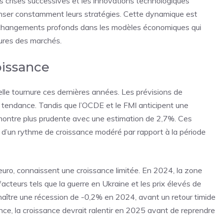
 crises successives et les innovations technologiques
nser constamment leurs stratégies. Cette dynamique est
s changements profonds dans les modèles économiques qui
tures des marchés.
oissance
lle tournure ces dernières années. Les prévisions de
 tendance. Tandis que l’OCDE et le FMI anticipent une
montre plus prudente avec une estimation de 2,7%. Ces
si d’un rythme de croissance modéré par rapport à la période
euro, connaissent une croissance limitée. En 2024, la zone
acteurs tels que la guerre en Ukraine et les prix élevés de
nnaître une récession de -0,2% en 2024, avant un retour timide
ce, la croissance devrait ralentir en 2025 avant de reprendre