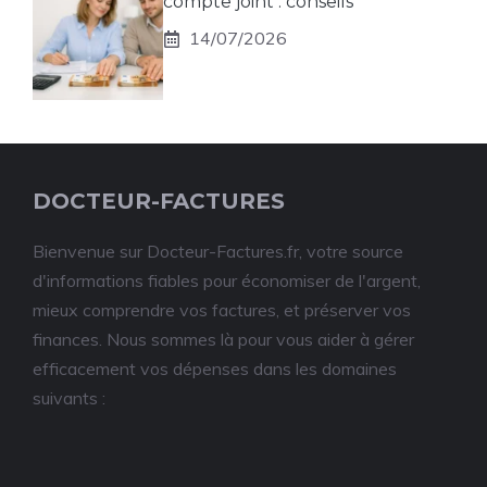
compte joint : conseils
14/07/2026
DOCTEUR-FACTURES
Bienvenue sur Docteur-Factures.fr, votre source
d'informations fiables pour économiser de l'argent,
mieux comprendre vos factures, et préserver vos
finances. Nous sommes là pour vous aider à gérer
efficacement vos dépenses dans les domaines
suivants :