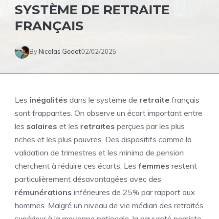
SYSTÈME DE RETRAITE
FRANÇAIS
By
Nicolas Godet
02/02/2025
Les
inégalités
dans le système de
retraite
français
sont frappantes. On observe un écart important entre
les
salaires
et les
retraites
perçues par les plus
riches et les plus pauvres. Des dispositifs comme la
validation de trimestres et les minima de pension
cherchent à réduire ces écarts. Les
femmes
restent
particulièrement désavantagées avec des
rémunérations
inférieures de 25% par rapport aux
hommes. Malgré un niveau de vie médian des
retraités
supérieur à la moyenne nationale, la pauvreté persiste,