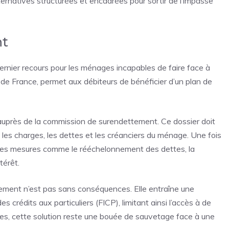
ternatives structurées et encadrées pour sortir de l’impasse
nt
rnier recours pour les ménages incapables de faire face à
e de
France
, permet aux débiteurs de bénéficier d’un plan de
r auprès de la commission de surendettement. Ce dossier doit
, les charges, les dettes et les créanciers du ménage. Une fois
rses mesures comme le rééchelonnement des dettes, la
térêt.
ttement n’est pas sans conséquences. Elle entraîne une
 crédits aux particuliers (FICP), limitant ainsi l’accès à de
s, cette solution reste une bouée de sauvetage face à une