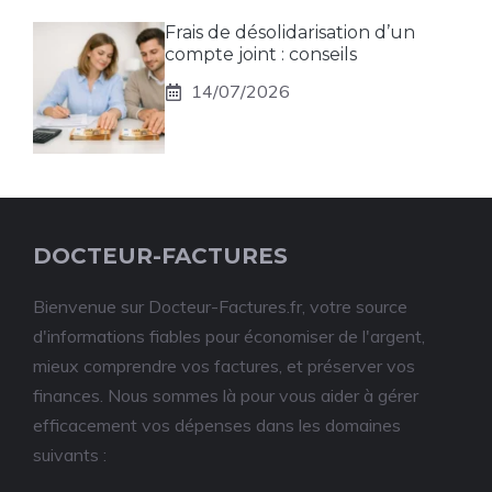
Frais de désolidarisation d’un
compte joint : conseils
14/07/2026
DOCTEUR-FACTURES
Bienvenue sur Docteur-Factures.fr, votre source
d'informations fiables pour économiser de l'argent,
mieux comprendre vos factures, et préserver vos
finances. Nous sommes là pour vous aider à gérer
efficacement vos dépenses dans les domaines
suivants :