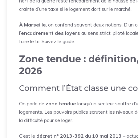
nerf de la guerre reste l’encadrement de la hausse de 
crainte d’une taxe si le logement dort sur le marché.
À Marseille
, on confond souvent deux notions. D’un c
l’
encadrement des loyers
au sens strict, piloté local
faire le tri. Suivez le guide.
Zone tendue : définition, 
2026
Comment l’État classe une 
On parle de
zone tendue
lorsqu’un secteur souffre d’
logements. Les pouvoirs publics scrutent les niveaux de 
la difficulté pour se loger.
C’est le
décret n° 2013-392 du 10 mai 2013
– actual