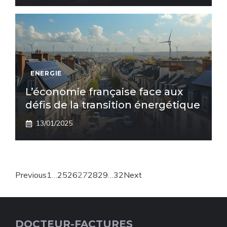
ENERGIE
L’économie française face aux
défis de la transition énergétique
13/01/2025
Previous
1
…
25
26
27
28
29
…
32
Next
DOCTEUR-FACTURES